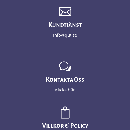

Kundtjänst
info@qut.se
w
Kontakta Oss
Klicka här

Villkor & Policy