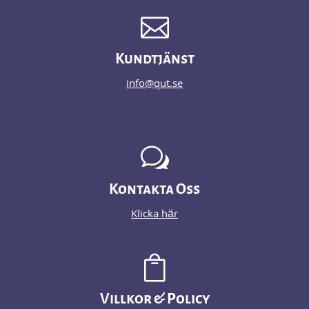

Kundtjänst
info@qut.se
w
Kontakta Oss
Klicka här

Villkor & Policy