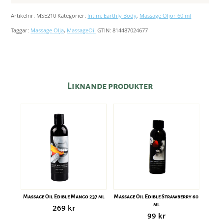
60
Artikelnr:
MSE210
Kategorier:
Intim: Earthly Body
,
Massage Oljor 60 ml
ml
Taggar:
Massage Olja
,
MassageOil
GTIN:
814487024677
mängd
Liknande produkter
Massage Oil Edible Mango 237 ml
Massage Oil Edible Strawberry 60
ml
269
kr
99
kr