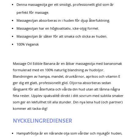
Denna massageolja ger ett smidigt, professionellt glid som är
perfekt för massage.
Massageoljan absorberas in i huden för djup återfuktning.
Massageoljan har en högkvalitativ, icke-oljig formel.
Massageoljan är säker för att smaka och slicka av huden.
100% Vegansk
Massage Oil Edible Banana är en ätbar massageolja med banansmak
formulerad med en 100% naturlig blandning av hudoljor.
Blandningen av hampa, mandel, druvkärnor, aprikos och vitamin E
ger dig ett glatt, professionellt glid. Oljorna absorberas sedan
långsamt för att återfukta och vårda din hud utan att lämna några
feta rester. Upplev spakvalité direkt i ditt sovrum med subtila smaker
som ger en lekfullhet till alla stunder. Din nya lena hud (och partner)
kommer att tacka dig!
NYCKELINGREDIENSER
Hampafröolja är en närande olja som vårdar och mjukgör huden,