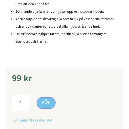
utan att den känns fet.
Söt mandelolja jämnar ut, mjukar upp och skyddar huden.
Aprikosolja är en lättviktig olja som är rik på essentiella fettsyror
och antioxidanter för att bibehålla mjuk, strålande hud.
Druvkärneolja hjälper till att upprätthålla hudens smidighet,
elasticitet och klarhet.
99
kr
Massage
KÖP
Oil
Edible
Lägg till i önskelistan
Banana