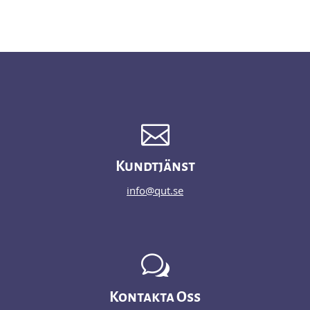

Kundtjänst
info@qut.se
w
Kontakta Oss